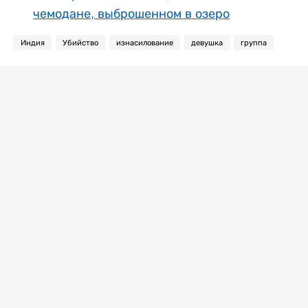
чемодане, выброшенном в озеро
Индия
Убийство
изнасилование
девушка
группа