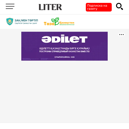
Подписка на
газету