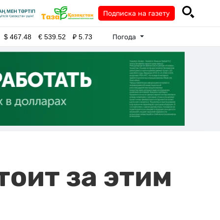
Подписка на газету
Погода
$
467.48
€
539.52
₽
5.73
тоит за этим