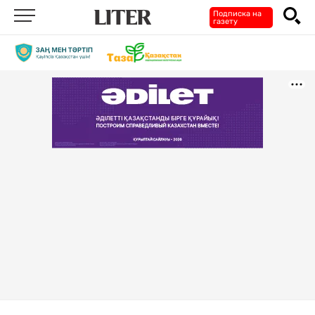
Подписка на
газету