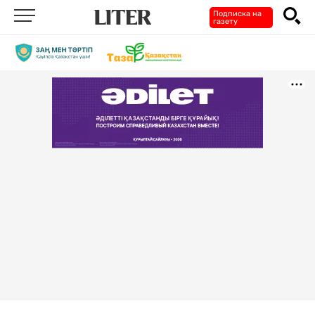
Подписка на
газету