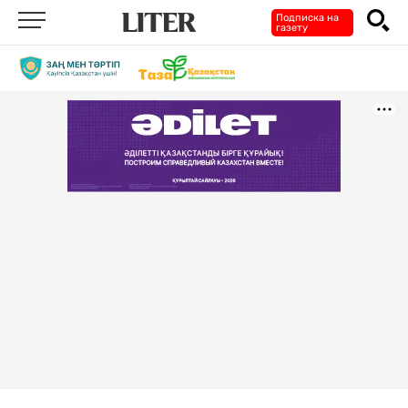
Подписка на
газету