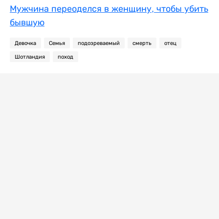
Мужчина переоделся в женщину, чтобы убить
бывшую
Девочка
Семья
подозреваемый
смерть
отец
Шотландия
поход