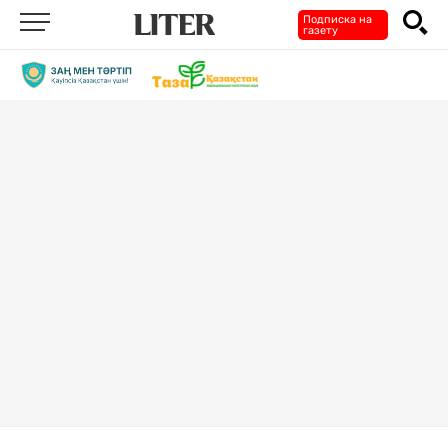
Подписка на
газету