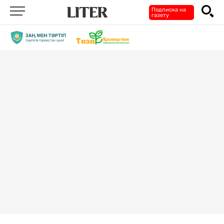
Подписка на
газету