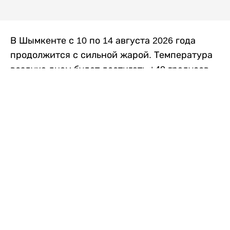
В Шымкенте с 10 по 14 августа 2026 года
продолжится с сильной жарой. Температура
воздуха днем будет достигать +40 градусов,
осадков не ожидается, передает
Liter.kz
со
ссылкой на
данные
Казгидромета.
Согласно информации синоптиков, будущая
рабочая неделя в городе сохранится
переменная облачность. К концу недели жара
немного ослабеет.
Понедельник, 10 августа:
ночью +23…+25
градусов, днем +38…+40. Без осадков.
Северо-восточный ветер – 8–13 метров в
секунду.