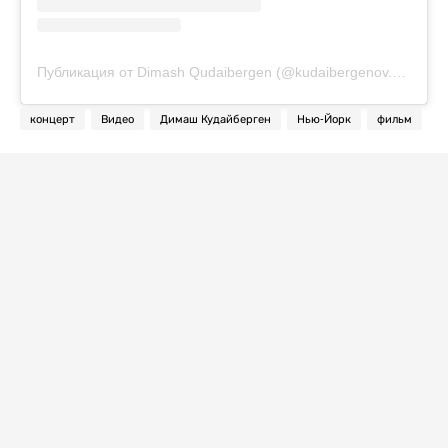
Публикация от Dimash Qudaibergen (@kudaibergenov.dimash)
концерт
Видео
Димаш Кудайберген
Нью-Йорк
фильм