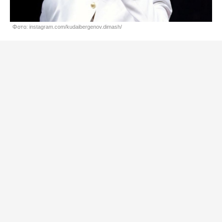
Фото: instagram.com/kudaibergenov.dimash/