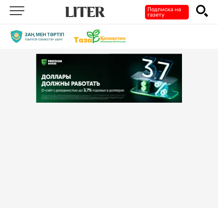
Подписка на
газету