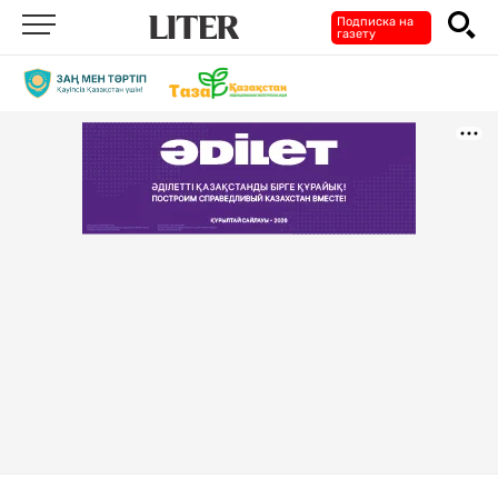
Подписка на
газету