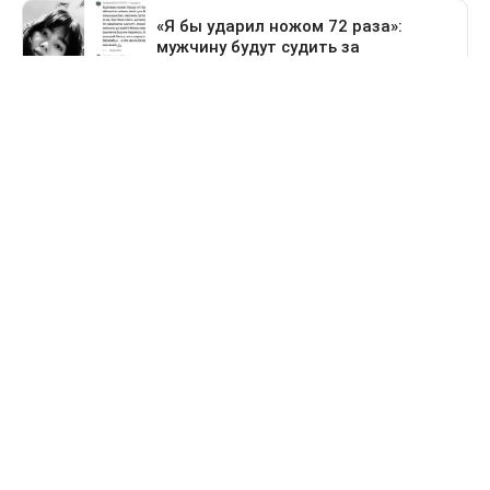
Предыдущая новость
Поездка в Тараз станет дольше: водителей
перенаправят на старый перевал
Деньги
За сколько продают и
покупают доллары в
обменниках Казахстана 6
августа
Опубликованы новые курсы обмена валют.
Сегодня, 09:08
Нэля Сулейменова