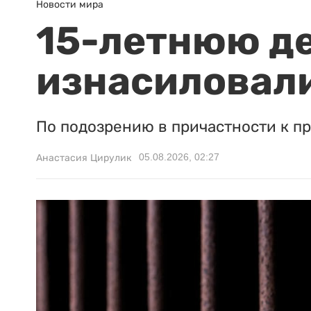
Новости мира
15-летнюю д
изнасиловали
По подозрению в причастности к п
05.08.2026, 02:27
Анастасия Цирулик