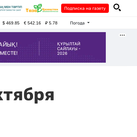
Подписка на газету
Погода
$
469.85
€
542.16
₽
5.78
ктября