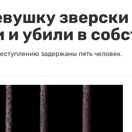
евушку зверски
 и убили в соб
реступлению задержаны пять человек.