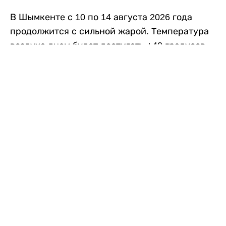
В Шымкенте с 10 по 14 августа 2026 года
продолжится с сильной жарой. Температура
воздуха днем будет достигать +40 градусов,
осадков не ожидается, передает
Liter.kz
со
ссылкой на
данные
Казгидромета.
Согласно информации синоптиков, будущая
рабочая неделя в городе сохранится
переменная облачность. К концу недели жара
немного ослабеет.
Понедельник, 10 августа:
ночью +23…+25
градусов, днем +38…+40. Без осадков.
Северо-восточный ветер – 8–13 метров в
секунду.
Вторник, 11 августа:
ночью +25…+27