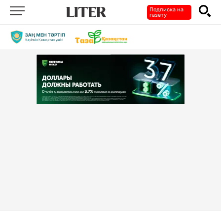
Подписка на
газету