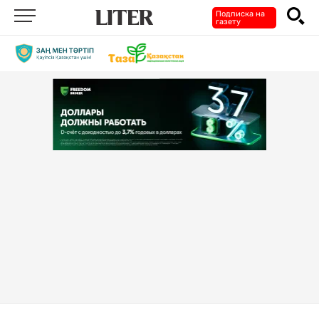
Подписка на
газету