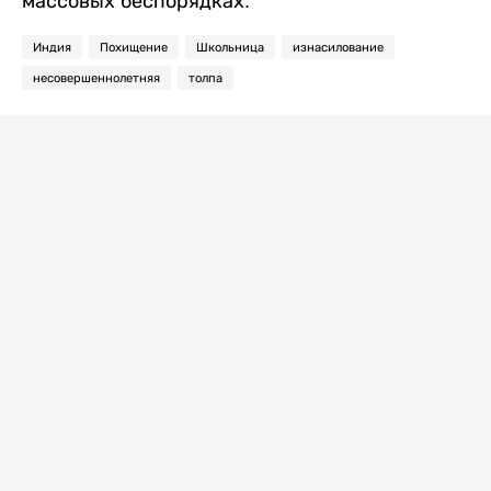
массовых беспорядках.
Индия
Похищение
Школьница
изнасилование
несовершеннолетняя
толпа