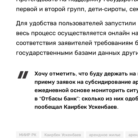
первой и второй групп, дети-сироты, с
Для удобства пользователей запустили
весь процесс осуществляется онлайн на
соответствия заявителей требованиям 
государственными базами данных други
Хочу отметить, что буду держать на
приему заявок на субсидирование а
ежедневной основе мониторить сит
в “Отбасы банк”: сколько из них од
пообещал Каирбек Ускенбаев.
МИИР РК
Каирбек Ускенбаев
арендное жилье
арен