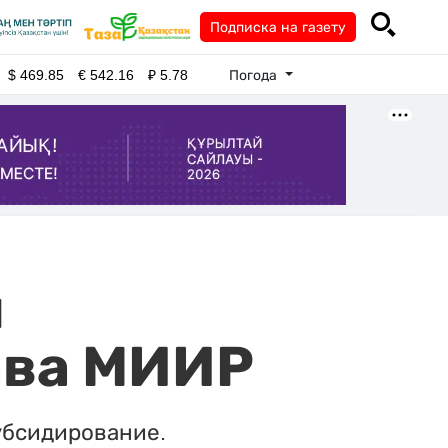
Подписка на газету
Погода
$
469.85
€
542.16
₽
5.78
я
ава МИИР
убсидирование.