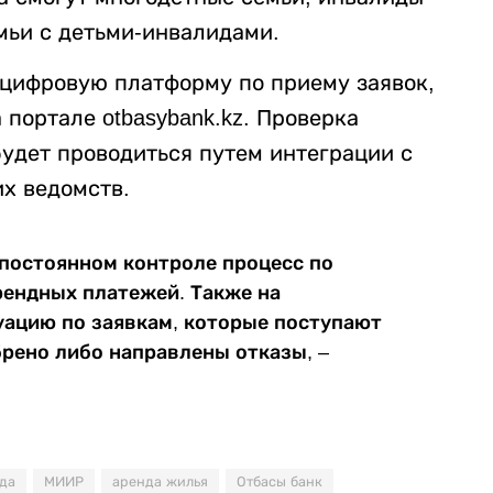
емьи с детьми-инвалидами.
 цифровую платформу по приему заявок,
 портале otbasybank.kz. Проверка
будет проводиться путем интеграции с
х ведомств.
 постоянном контроле процесс по
рендных платежей. Также на
уацию по заявкам, которые поступают
обрено либо направлены отказы, –
да
МИИР
аренда жилья
Отбасы банк