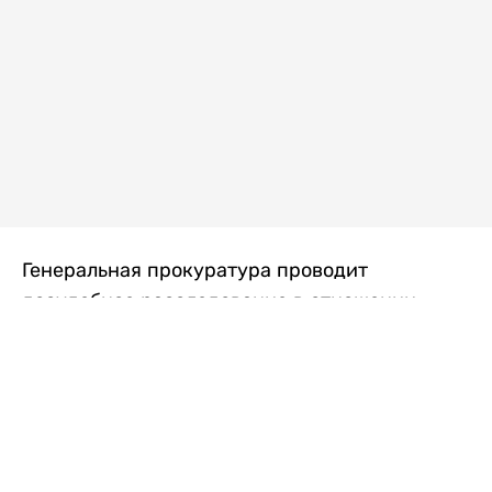
Генеральная прокуратура проводит
досудебное расследование в отношении
преступной группы, длительное время
занимавшейся экономической контрабандой
товаров из Китая в Казахстан, передает
Liter.kz
со ссылкой на Генпрокуратуру РК.
"Следствием установлено, что из 37