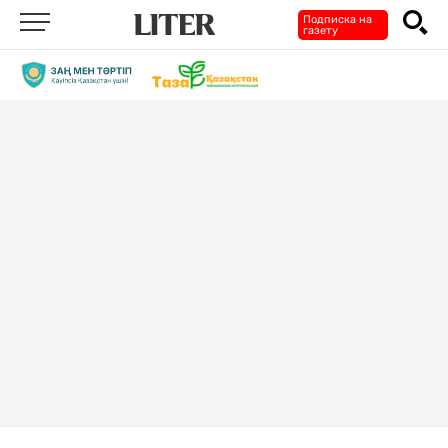
Подписка на
газету