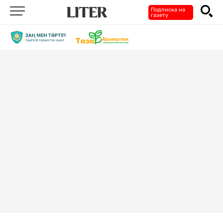
Подписка на
газету