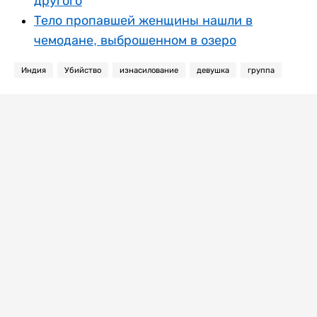
другого
Тело пропавшей женщины нашли в
чемодане, выброшенном в озеро
Индия
Убийство
изнасилование
девушка
группа