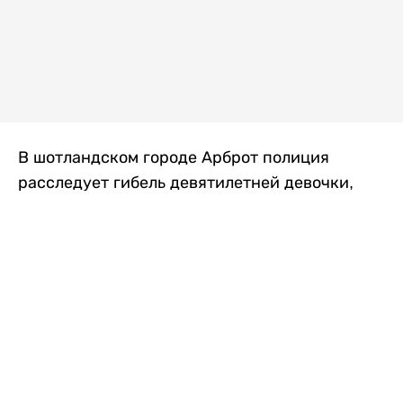
В шотландском городе Арброт полиция
расследует гибель девятилетней девочки,
которую нашли с тяжелыми травмами в
промышленной зоне, где семья разбила
палаточный лагерь. По подозрению в
убийстве ребенка задержан ее 35-летний
отец, передает
Liter.kz
со ссылкой на
The Sun
.
По данным полиции, семья из Западного
Йоркшира приехала в Арброт и разбила
палатку на территории заброшенной