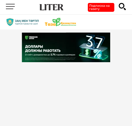
Подписка на
газету