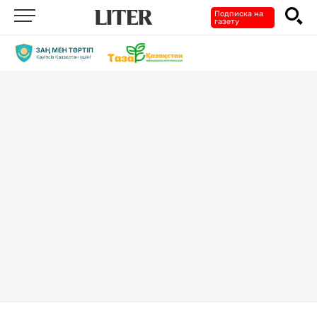
Подписка на
газету