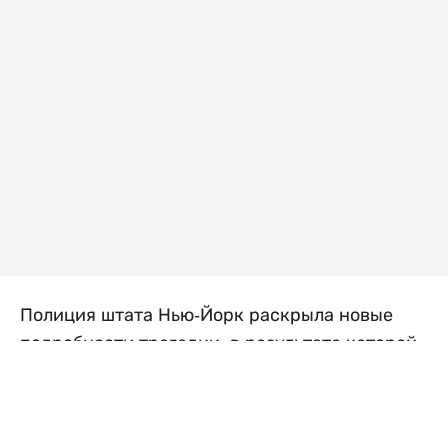
Полиция штата Нью-Йорк раскрыла новые
подробности трагедии, в результате которой
погибли четверо детей, их мать и бабушка.
Следствие пришло к выводу, что женщины
заранее спланировали убийства, а затем