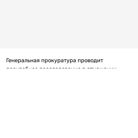
Генеральная прокуратура проводит
досудебное расследование в отношении
преступной группы, длительное время
занимавшейся экономической контрабандой
товаров из Китая в Казахстан, передает
Liter.kz
со ссылкой на Генпрокуратуру РК.
"Следствием установлено, что из 37
компаний, только по двум
аффилированным предприятиям