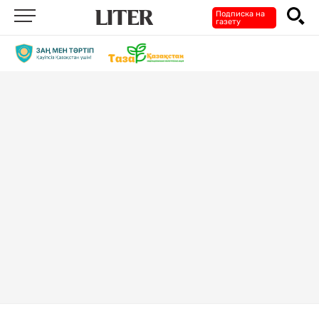
Подписка на
газету