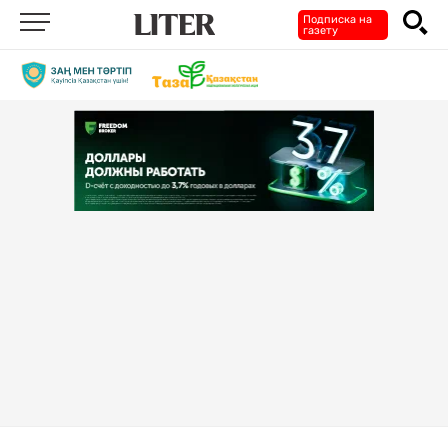
Подписка на
газету