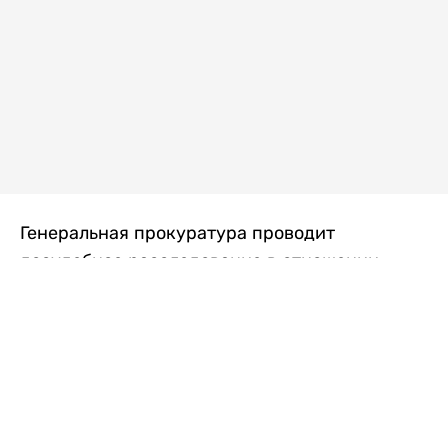
Генеральная прокуратура проводит
досудебное расследование в отношении
преступной группы, длительное время
занимавшейся экономической контрабандой
товаров из Китая в Казахстан, передает
Liter.kz
со ссылкой на Генпрокуратуру РК.
"Следствием установлено, что из 37
компаний, только по двум