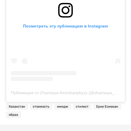
Посмотреть эту публикацию в Instagram
Публикация от Zhansaya Amirsharipkyzy (@zhansaya_ae)
Казахстан
стоимость
имидж
стилист
Ерке Есмахан
образ