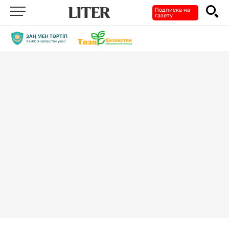
Подписка на
газету