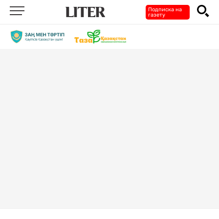
Подписка на
газету