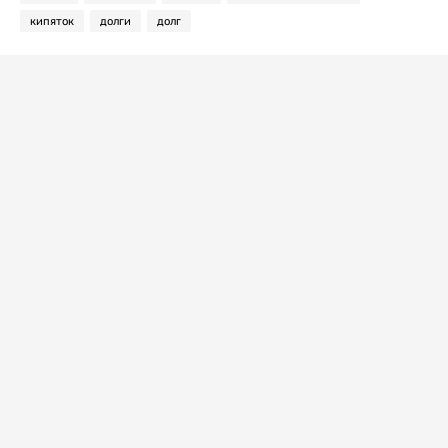
кипяток
долги
долг