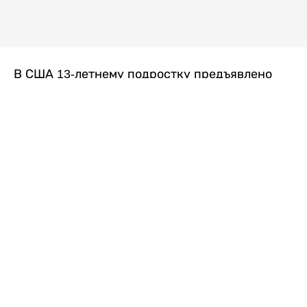
В США 13-летнему подростку предъявлено
обвинение в убийстве второй степени после
гибели его 14-летней сводной сестры. По
версии следствия, трагедия произошла
вскоре после ссоры между детьми, передает
Liter.kz
со ссылкой на
kmph.com
.
Как сообщили в полиции, девочка получила
огнестрельное ранение в голову. Она
скончалась от полученных травм.
Во время происшествия в доме находились
несколько человек, в том числе пятилетний
ребенок. Правоохранительные органы не