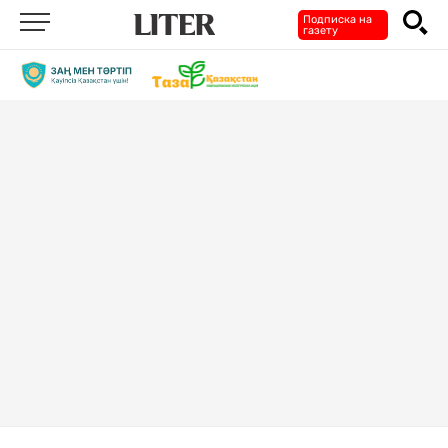
Подписка на
газету