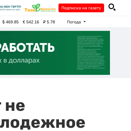
Подписка на газету
Погода
$
469.85
€
542.16
₽
5.78
 не
олодежное