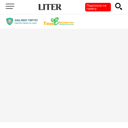
Подписка на
газету