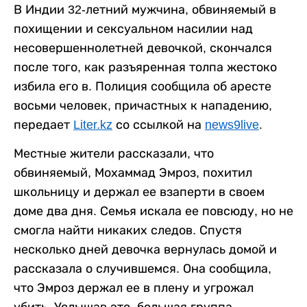
В Индии 32-летний мужчина, обвиняемый в
похищении и сексуальном насилии над
несовершеннолетней девочкой, скончался
после того, как разъяренная толпа жестоко
избила его в. Полиция сообщила об аресте
восьми человек, причастных к нападению,
передает
Liter.kz
со ссылкой на
news9live
.
Местные жители рассказали, что
обвиняемый, Мохаммад Эмроз, похитил
школьницу и держал ее взаперти в своем
доме два дня. Семья искала ее повсюду, но не
смогла найти никаких следов. Спустя
несколько дней девочка вернулась домой и
рассказала о случившемся. Она сообщила,
что Эмроз держал ее в плену и угрожал
убить. Услышав это, большая группа