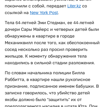
покончили с собой, передает
Liter.kz
со
ссылкой на
New York Post
.
Тела 64-летней Эми Стедман, ее 44-летней
дочери Сары Майерс и четверых детей были
обнаружены в квартире в городе
Механиквилл после того, как обеспокоенный
сосед несколько раз просил проверить
жильцов. К моменту обнаружения тела
находились в сильной стадии разложения.
По словам начальника полиции Билла
Раббитта, в квартире нашли рукописное
признание, подписанное именем бабушки. В
записке говорилось, что убийство детей
якобы должно было "защитить” их от
предполагаемого насилия в штате Юта. При