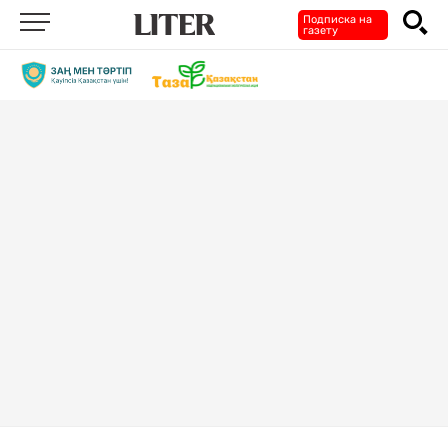
Подписка на
газету