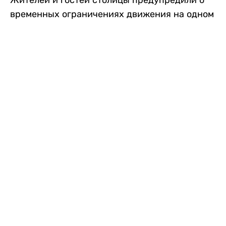
временных ограничениях движения на одном
из самых загруженных проспектов города.
Причиной станут дорожные работы, которые
продлятся два дня, передает
Liter.kz
.
По информации городских служб, с 7 по 8
августа на проспекте Кабанбай батыра
пройдет ремонт дорожного покрытия. В связи
с этим движение будет частично ограничено
на участке от улицы Калкаман до улицы
Сарайшык. Полностью перекрывать дорогу не
планируется. На время ремонта движение
транспорта организуют по одной стороне
проезжей части в обоих направлениях, что
может привести к затруднениям в часы пик.