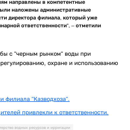
иям направлены в компетентные
были наложены административные
ти директора филиала, который уже
нарной ответственности”, – отметили
бы с "черным рынком" воды при
 регулированию, охране и использованию
и филиала "Казводхоза".
дителей привлекли к ответственности.
ерство водных ресурсов и ирригации