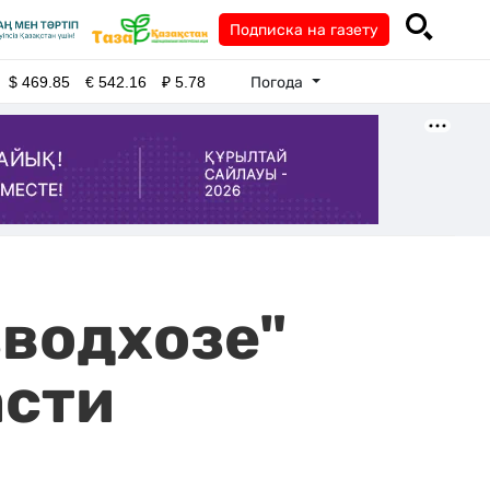
Подписка на газету
Погода
$
469.85
€
542.16
₽
5.78
зводхозе"
асти