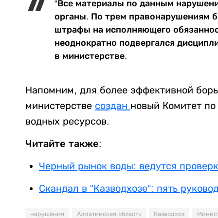
“Все материалы по данным нарушен
органы. По трем правонарушениям 
штрафы на исполняющего обязаннос
неоднократно подвергался дисципли
в министерстве.
Напомним, для более эффективной борь
министерстве
создан
новый Комитет по
водных ресурсов.
Читайте также:
Черный рынок воды: ведутся проверк
Скандал в "Казводхозе": пять руково
нарушения
Алматинская область
Казводхоз
Минист