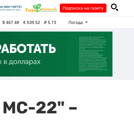
Подписка на газету
Погода
$
467.48
€
539.52
₽
5.73
 МС-22" –