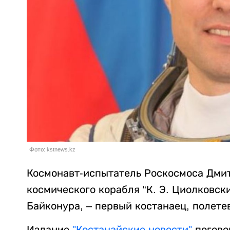
Фото: kstnews.kz
Космонавт-испытатель Роскосмоса Дмит
космического корабля “К. Э. Циолковски
Байконура, – первый костанаец, полете
Издание
"Костанайские новости"
погово