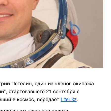
рий Петелин, один из членов экипажа
й”, стартовавшего 21 сентября с
вший в космос, передает
Liter.kz
.
рило с ним накануне полета.