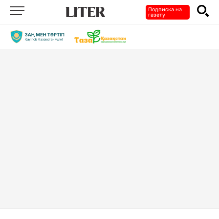
Подписка на
газету