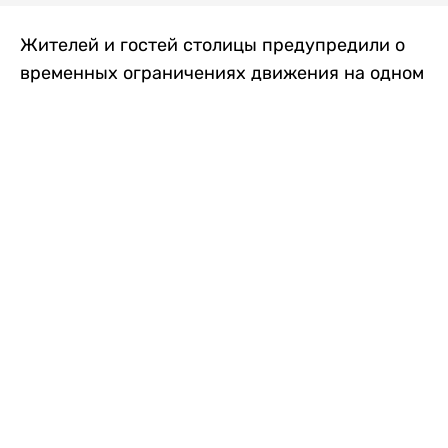
Жителей и гостей столицы предупредили о
временных ограничениях движения на одном
из самых загруженных проспектов города.
Причиной станут дорожные работы, которые
продлятся два дня, передает
Liter.kz
.
По информации городских служб, с 7 по 8
августа на проспекте Кабанбай батыра
пройдет ремонт дорожного покрытия. В связи
с этим движение будет частично ограничено
на участке от улицы Калкаман до улицы
Сарайшык. Полностью перекрывать дорогу не
планируется. На время ремонта движение
транспорта организуют по одной стороне
проезжей части в обоих направлениях, что