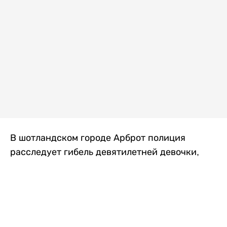
В шотландском городе Арброт полиция
расследует гибель девятилетней девочки,
которую нашли с тяжелыми травмами в
промышленной зоне, где семья разбила
палаточный лагерь. По подозрению в
убийстве ребенка задержан ее 35-летний
отец, передает
Liter.kz
со ссылкой на
The Sun
.