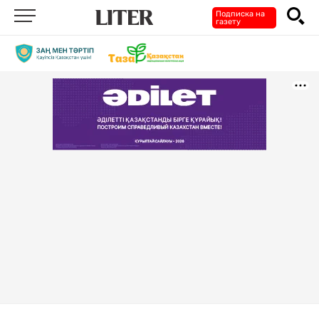
Подписка на
газету