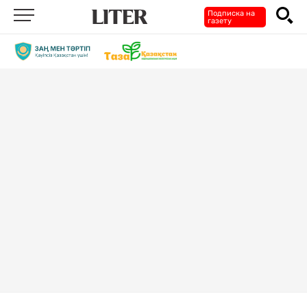
Подписка на
газету