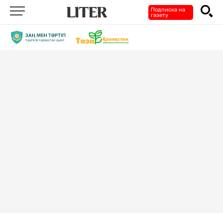
Подписка на
газету