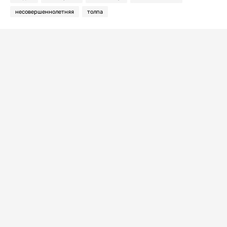
несовершеннолетняя
толпа