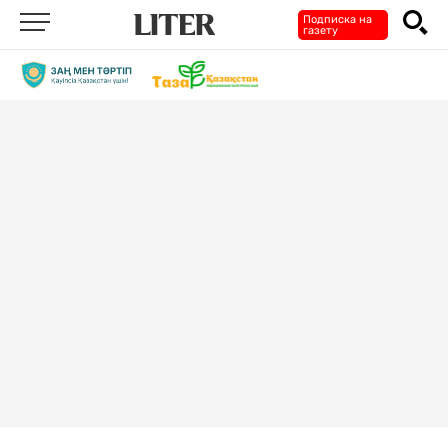
Подписка на
газету