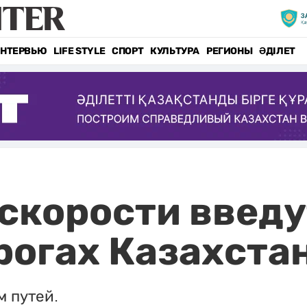
НТЕРВЬЮ
LIFE STYLE
СПОРТ
КУЛЬТУРА
РЕГИОНЫ
ӘДІЛЕТ
скорости введу
огах Казахста
м путей.