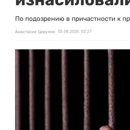
По подозрению в причастности к п
05.08.2026, 02:27
Анастасия Цирулик