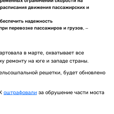
ременных ограничений скорости на
е расписания движения пассажирских и
обеспечить надежность
и перевозке пассажиров и грузов, –
артовала в марте, охватывает все
у ремонту на юге и западе страны.
рельсошпальной решетки, будет обновлено
ТЖ
оштрафовали
за обрушение части моста