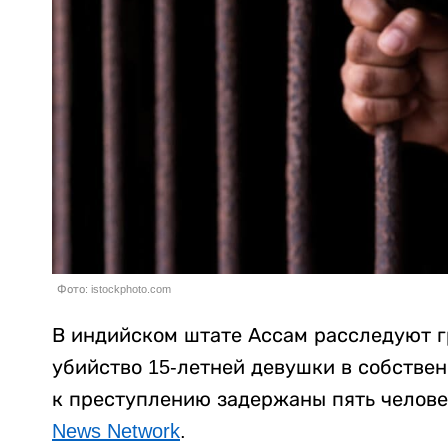
Фото: istockphoto.com
В индийском штате Ассам расследуют г
убийство 15-летней девушки в собстве
к преступлению задержаны пять челове
News Network
.