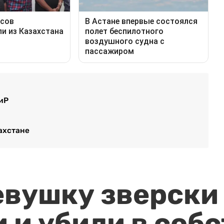
иР
ахстане
евушку зверски
 и убили в соб