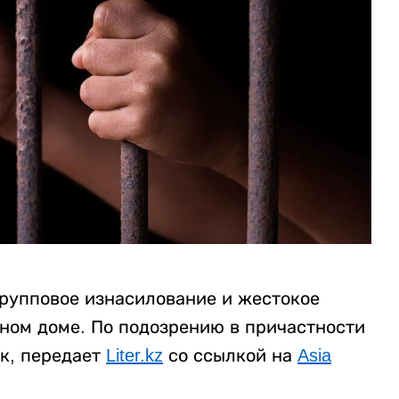
рупповое изнасилование и жестокое
нном доме. По подозрению в причастности
к, передает
Liter.kz
со ссылкой на
Asia