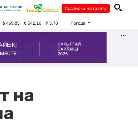
Подписка на газету
Погода
$
469.85
€
542.16
₽
5.78
т на
на