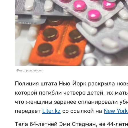
Фото: pixabay.com
Полиция штата Нью-Йорк раскрыла новы
которой погибли четверо детей, их мат
что женщины заранее спланировали убий
передает
Liter.kz
со ссылкой на
New York
Тела 64-летней Эми Стедман, ее 44-лет