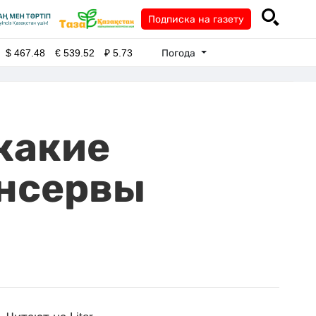
Подписка на газету
Погода
$
467.48
€
539.52
₽
5.73
какие
онсервы