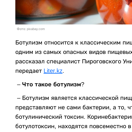
Фото: pixabay.com
Ботулизм относится к классическим пи
одним из самых опасных видов пищевых
рассказал специалист Пироговского Ун
передает
Liter.kz
.
– Что такое ботулизм?
–
Ботулизм является классической пищ
представляют не сами бактерии, а то, 
ботулинический токсин. Коринебактери
ботулотоксин, находятся повсеместно в