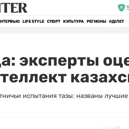
НТЕРВЬЮ
LIFE STYLE
СПОРТ
КУЛЬТУРА
РЕГИОНЫ
ӘДІЛЕТ
ца: эксперты оц
нтеллект казахс
тничьи испытания тазы: названы лучшие 