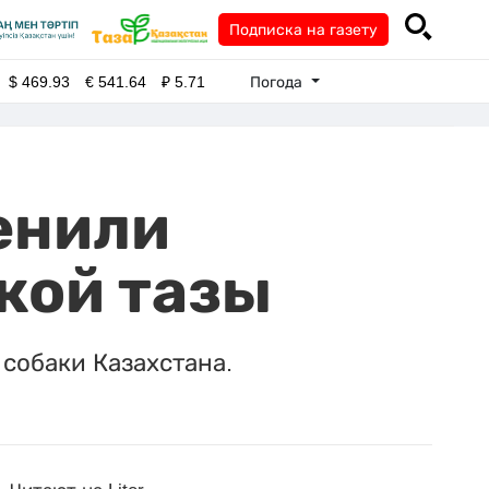
Подписка на газету
Погода
$
469.93
€
541.64
₽
5.71
енили
кой тазы
собаки Казахстана.