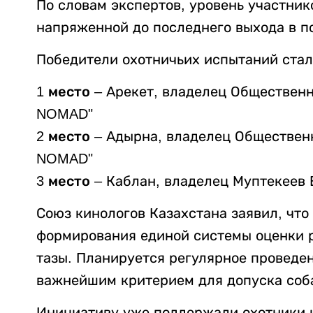
По словам экспертов, уровень участник
напряженной до последнего выхода в п
Победители охотничьих испытаний стал
1 место
– Арекет, владелец Общественн
NOMAD"
2 место
– Адырна, владелец Обществен
NOMAD"
3 место
– Каблан, владелец Муптекеев 
Союз кинологов Казахстана заявил, что
формирования единой системы оценки р
тазы. Планируется регулярное проведен
важнейшим критерием для допуска соба
Инициативу уже поддержали охотники и