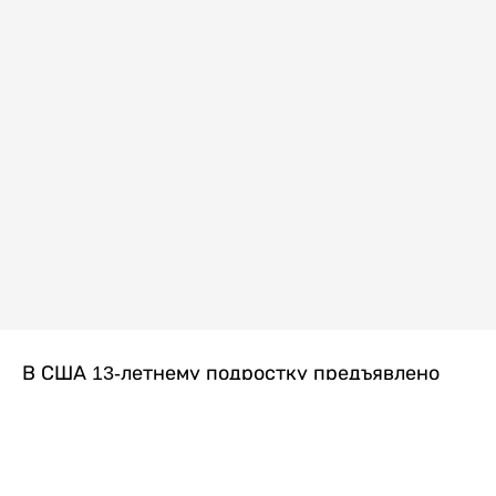
В США 13-летнему подростку предъявлено
обвинение в убийстве второй степени после
гибели его 14-летней сводной сестры. По
версии следствия, трагедия произошла