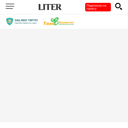
Подписка на
газету