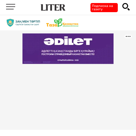
Подписка на
газету