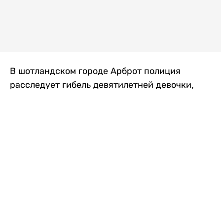
В шотландском городе Арброт полиция
расследует гибель девятилетней девочки,
которую нашли с тяжелыми травмами в
промышленной зоне, где семья разбила
палаточный лагерь. По подозрению в
убийстве ребенка задержан ее 35-летний
отец, передает
Liter.kz
со ссылкой на
The Sun
.
По данным полиции, семья из Западного
Йоркшира приехала в Арброт и разбила
палатку на территории заброшенной
промышленной зоны неподалеку от пляжа.