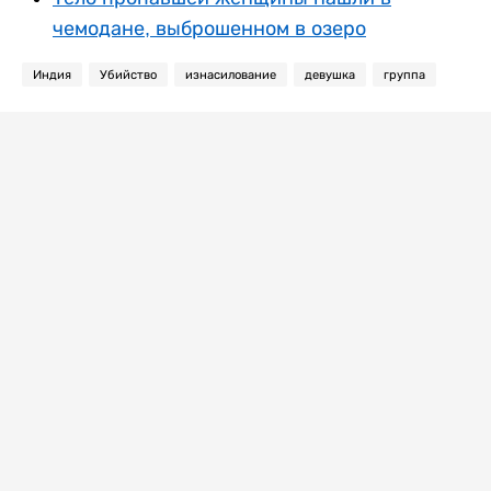
чемодане, выброшенном в озеро
Индия
Убийство
изнасилование
девушка
группа