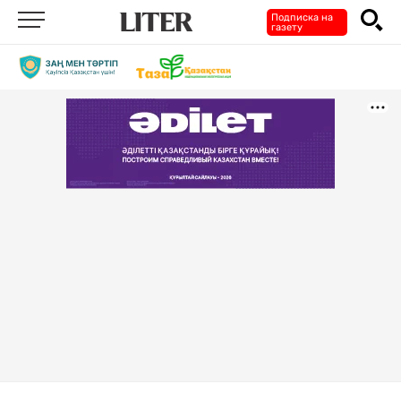
Подписка на
газету