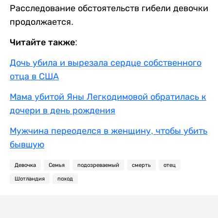
Расследование обстоятельств гибели девочки
продолжается.
Читайте также:
Дочь убила и вырезала сердце собственного
отца в США
Мама убитой Яны Легкодимовой обратилась к
дочери в день рождения
Мужчина переоделся в женщину, чтобы убить
бывшую
Девочка
Семья
подозреваемый
смерть
отец
Шотландия
поход