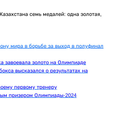
азахстана семь медалей: одна золотая,
ону мира в борьбе за выход в полуфинал
а завоевала золото на Олимпиаде
бокса высказался о результатах на
воему первому тренеру
ным призером Олимпиады-2024