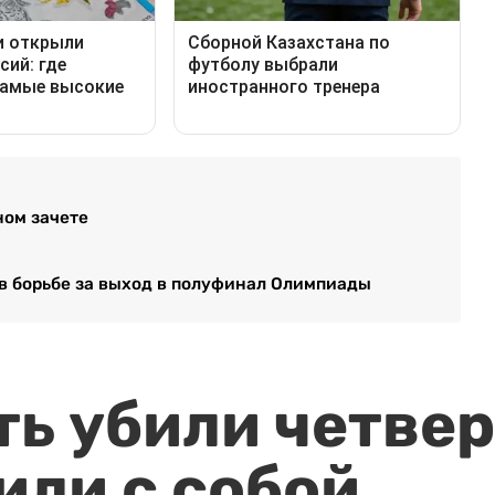
ном зачете
в борьбе за выход в полуфинал Олимпиады
ть убили четвер
или с собой