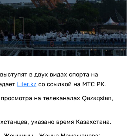
 выступят в двух видах спорта на
редает
Liter.kz
со ссылкой на МТС РК.
просмотра на телеканалах Qazaqstan,
хстанцев, указано время Казахстана.
л. Женщины - Жанна Мамажанова;