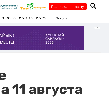
Подписка на газету
Погода
$
469.85
€
542.16
₽
5.78
е
 11 августа