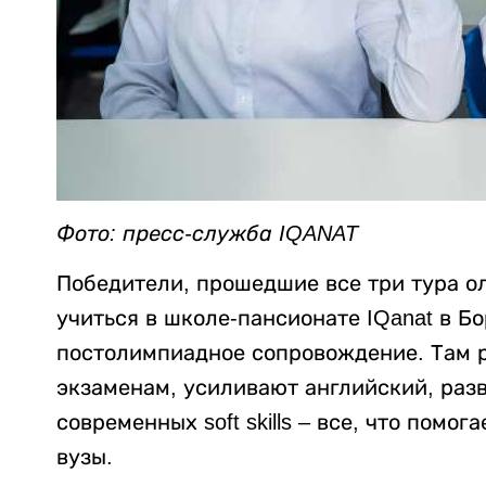
Фото: пресс-служба IQANAT
Победители, прошедшие все три тура о
учиться в школе-пансионате IQanat в Б
постолимпиадное сопровождение. Там р
экзаменам, усиливают английский, разв
современных soft skills – все, что помо
вузы.