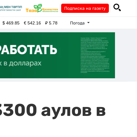
Подписка на газету
Погода
$
469.85
€
542.16
₽
5.78
3300 аулов в