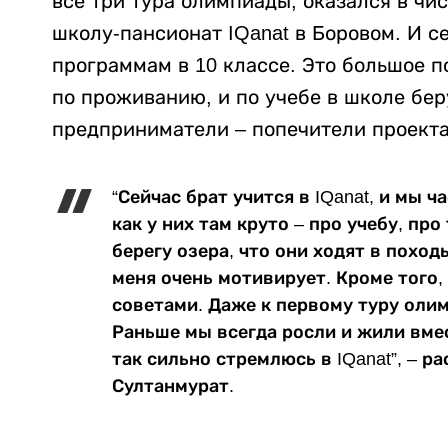
все три тура олимпиады, оказался в чис
школу-пансионат IQanat в Боровом. И 
программам в 10 классе. Это большое п
по проживанию, и по учебе в школе бер
предприниматели – попечители проекта
“Сейчас брат учится в IQanat, и мы 
как у них там круто – про учебу, про
берегу озера, что они ходят в поход
меня очень мотивирует. Кроме того,
советами. Даже к первому туру оли
Раньше мы всегда росли и жили вмес
так сильно стремлюсь в IQanat”, – 
Султанмурат.