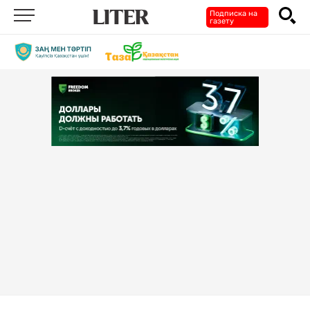
Подписка на
газету