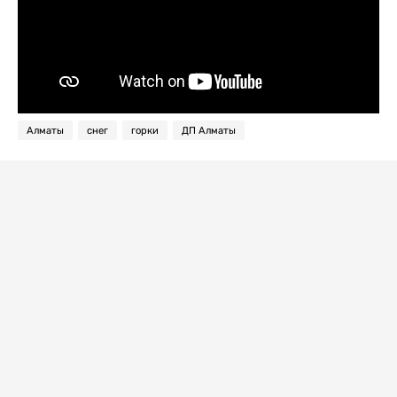
Алматы
снег
горки
ДП Алматы