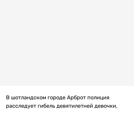
В шотландском городе Арброт полиция
расследует гибель девятилетней девочки,
которую нашли с тяжелыми травмами в
промышленной зоне, где семья разбила
палаточный лагерь. По подозрению в