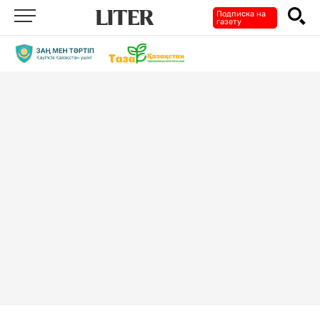
Подписка на
газету