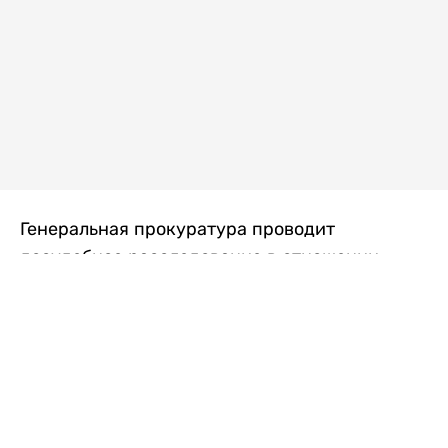
Генеральная прокуратура проводит
досудебное расследование в отношении
преступной группы, длительное время
занимавшейся экономической контрабандой
товаров из Китая в Казахстан, передает
Liter.kz
со ссылкой на Генпрокуратуру РК.
"Следствием установлено, что из 37
компаний, только по двум