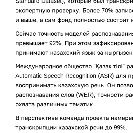
Standard Dataset), который был транск
экспертную проверку. Более 70% записе
и выше, а сам фонд полностью состоит 
Сейчас точность моделей распознавания 
превышает 92%. При этом зафиксирова
принимают казахский язык за кыргызск
Международное общество "Қазақ тілі" 
Automatic Speech Recognition (ASR) для
воспринимать казахскую речь. Он позво
распознавания слов (WER), точности ра
охвата различных тематик.
В перспективе команда проекта намере
транскрипции казахской речи до 99%.