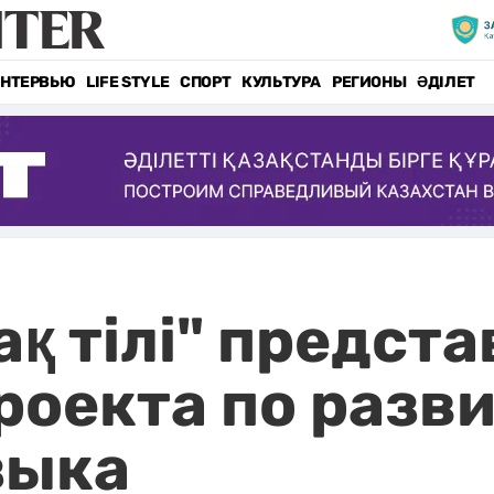
НТЕРВЬЮ
LIFE STYLE
СПОРТ
КУЛЬТУРА
РЕГИОНЫ
ӘДІЛЕТ
ақ тілі" предст
роекта по разв
зыка