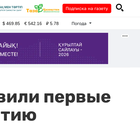
Подписка на газету
Погода
$
469.85
€
542.16
₽
5.78
авили первые
итию