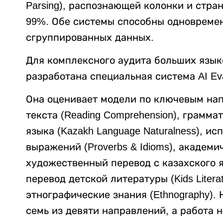
Parsing), распознающей колонки и стра
99%. Обе системы способны одновреме
сгруппированных данных.
Для комплексного аудита больших язык
разработана специальная система AI Eval
Она оценивает модели по ключевым нап
текста (Reading Comprehension), грамма
языка (Kazakh Language Naturalness), и
выражений (Proverbs & Idioms), академич
художественный перевод с казахского язы
перевод детской литературы (Kids Literatu
этнографические знания (Ethnography).
семь из девяти направлений, а работа н