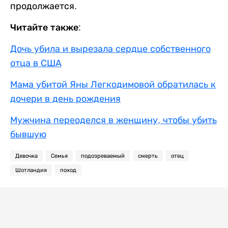
продолжается.
Читайте также:
Дочь убила и вырезала сердце собственного
отца в США
Мама убитой Яны Легкодимовой обратилась к
дочери в день рождения
Мужчина переоделся в женщину, чтобы убить
бывшую
Девочка
Семья
подозреваемый
смерть
отец
Шотландия
поход