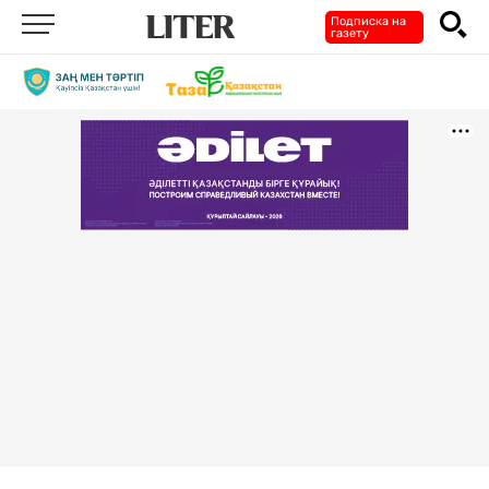
Подписка на
газету