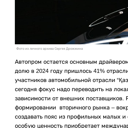
Фото из личного архива Сергея Дрожжина
Автопром остается основным драйвером
долю в 2024 году пришлось 41% отрасл
участников автомобильной отрасли “Қаз
сегодня фокус надо переводить на лок
зависимости от внешних поставщиков. Р
формировании вторичного рынка – вок
создавать пояс из профильных малых и 
особую ценность приобретает междуна