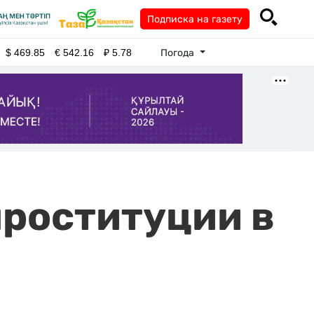
Подписка на газету
Погода
$
469.85
€
542.16
₽
5.78
проституции в