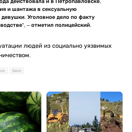
года действовала и в Петропавловске,
лия и шантажа в сексуальную
девушки. Уголовное дело по факту
водстве”, – отметил полицейский.
уатации людей из социально уязвимых
ничеством.
ция
баня