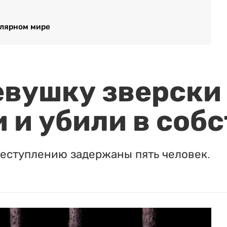
олярном мире
евушку зверски
 и убили в соб
реступлению задержаны пять человек.