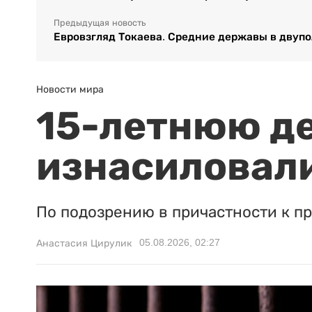
Предыдущая новость
Евровзгляд Токаева. Средние державы в двуп
Новости мира
15-летнюю д
изнасиловали
По подозрению в причастности к п
05.08.2026, 02:27
Анастасия Цирулик