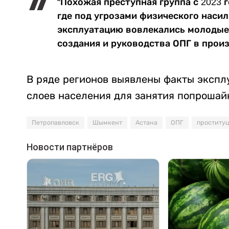
“Похожая преступная группа с 2023 
где под угрозами физического наси
эксплуатацию вовлекались молодые 
создания и руководства ОПГ в произ
В ряде регионов выявлены факты экспл
слоев населения для занятия попрошай
Петропавловск
Шымкент
Астана
ОПГ
проститу