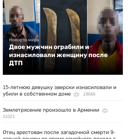
Новости мира
Двое мужчин ограбили и
изнасиловали женщину после
ДТП
15-летнюю девушку зверски изнасиловали и
убили в собственном доме
19666
Землетрясение произошло в Армении
11021
Отец арестован после загадочной смерти 9-
летней дочери во время семейного похода с