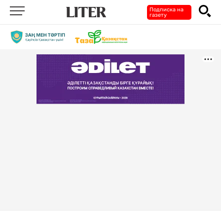
Подписка на
газету