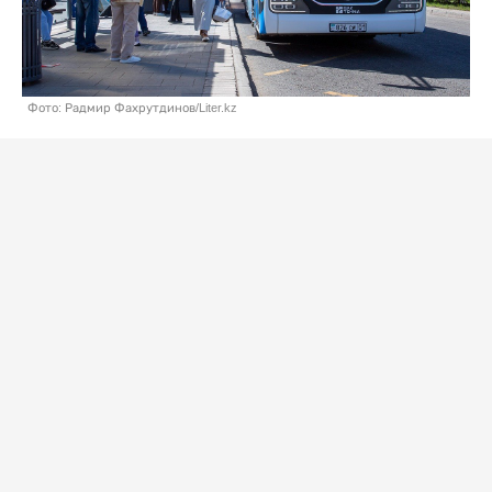
Фото: Радмир Фахрутдинов/Liter.kz