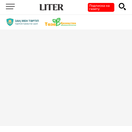
Подписка на
газету