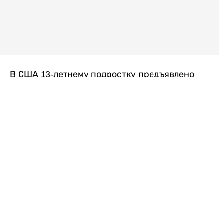
В США 13-летнему подростку предъявлено
обвинение в убийстве второй степени после
гибели его 14-летней сводной сестры. По
версии следствия, трагедия произошла
вскоре после ссоры между детьми, передает
Liter.kz
со ссылкой на
kmph.com
.
Как сообщили в полиции, девочка получила
огнестрельное ранение в голову. Она
скончалась от полученных травм.
Во время происшествия в доме находились