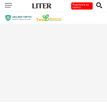
Подписка на
газету